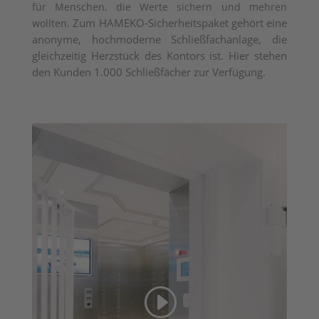
für Menschen, die Werte sichern und mehren
Zum HAMEKO-Sicherheitspaket gehört eine
wollten.
anonyme, hochmoderne Schließfachanlage, die
gleichzeitig
Herzstück des Kontors ist. Hier stehen
den Kunden 1.000 Schließfächer zur Verfügung.
Wir benötigen Ihre Zustimmung,
um den -Service zu laden!
Dieser Inhalt darf aufgrund von Trackern, die
Besuchern nicht offengelegt werden, nicht
geladen werden. Der Besitzer der Website