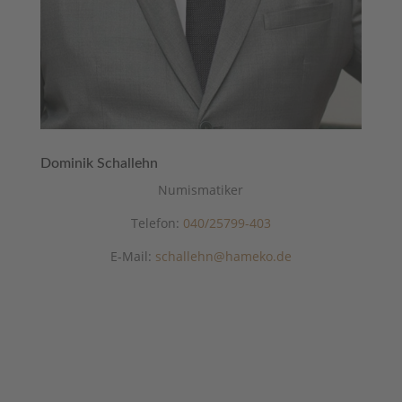
Dominik Schallehn
Numismatiker
Telefon:
040/25799-403
E-Mail:
schallehn@hameko.de